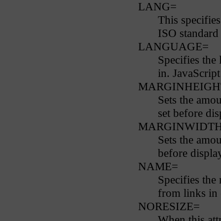
LANG=
This specifies
ISO standard 
LANGUAGE=
Specifies the 
in. JavaScript 
MARGINHEIGH
Sets the amou
set before dis
MARGINWIDT
Sets the amou
before display
NAME=
Specifies the
from links in
NORESIZE=
When this attr