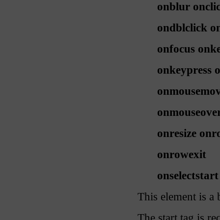
onblur
oncli
ondblclick
o
onfocus
onk
onkeypress
onmousemo
onmouseove
onresize
onr
onrowexit
onselectstart
This element is a 
The start tag is re