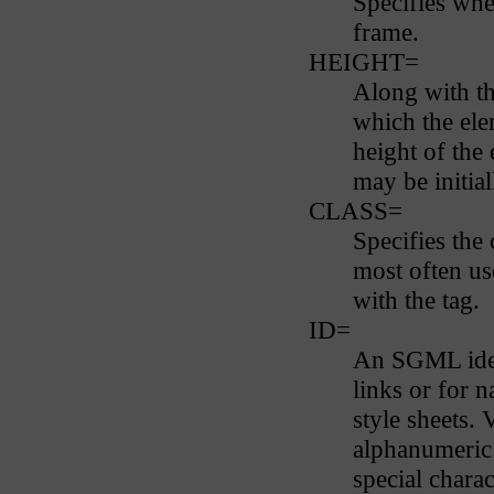
Specifies whe
frame.
HEIGHT=
Along with the
which the ele
height of the 
may be initial
CLASS=
Specifies the 
most often us
with the tag.
ID=
An SGML ident
links or for 
style sheets. 
alphanumeric s
special chara