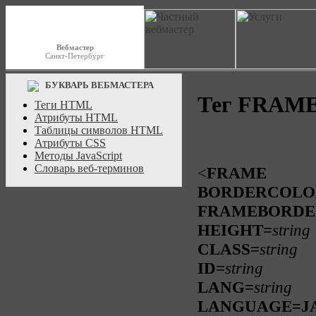
Вебмастер
Санкт-Петербург
БУКВАРЬ ВЕБМАСТЕРА
Тег FRAM
Теги HTML
Атрибуты HTML
Таблицы символов HTML
Атрибуты CSS
Методы JavaScript
Словарь веб-терминов
<
FRAME
BORDERCOLO
FRAMEBORDE
HEIGHT=
string
CLASS=
string
ID=
string
LANG=
string
LANGUAGE=JA