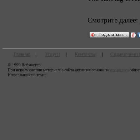
Смотрите далее:
Поделиться…
Главная
|
Услуги
|
Контакты
|
Справочная 
© 1999 Вебмастер.
При использовании материалов сайта активная ссылка на
site-piter.ru
обяза
Информация по теме: