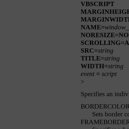
VBSCRIPT
MARGINHEIG
MARGINWIDT
NAME=
window
NORESIZE=NO
SCROLLING=
SRC=
string
TITLE=
string
WIDTH=
string
event
=
script
>
Specifies an ind
BORDERCOLO
Sets border c
FRAMEBORDE