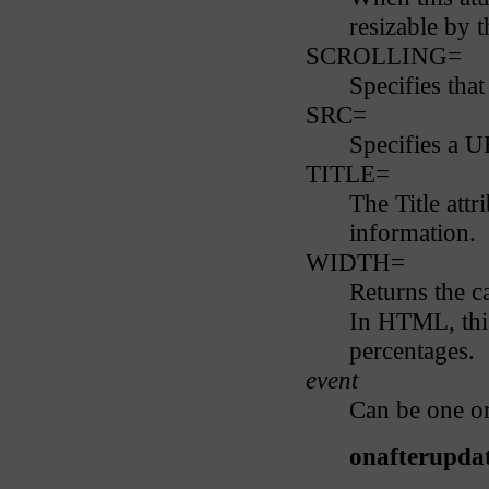
resizable by t
SCROLLING=
Specifies that
SRC=
Specifies a UR
TITLE=
The Title attr
information.
WIDTH=
Returns the ca
In HTML, this 
percentages.
event
Can be one or
onafterupda