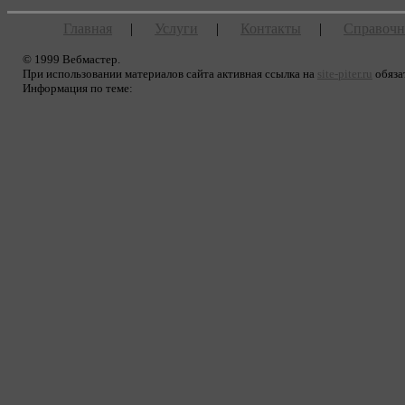
Главная
|
Услуги
|
Контакты
|
Справочн
© 1999 Вебмастер.
При использовании материалов сайта активная ссылка на
site-piter.ru
обяза
Информация по теме: