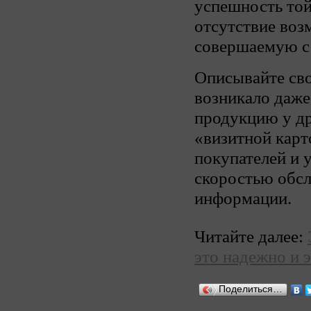
успешность той
отсутствие воз
совершаемую с
Описывайте сво
возникало даже
продукцию у др
«визитной кар
покупателей и 
скоростью обс
информации.
Читайте далее:
это надежно и 
Поделиться…