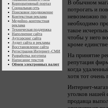
В обычном мага
Корпоративный портал
потрогать и пов
Социальная сеть
Поисковое продвижение
невозможно по 
Контекстная реклама
Медийно–контекстная
необходимо пре
реклама
такое исчерпыв
Техническая поддержка
Наполнение сайта
чтобы у него в
Аутсорсинг сайта
Аудит сайта и рекламы
кроме единствен
Восстановление сайта
Регистрация Интернет–СМИ
На принятие ре
Разработка логотипа
Написание текстов
репутация фирм
Обмен электронных валют
когда удаленный
хотя тот очень 
Интернет-мага
уголков нашей 
продавца выпол
отсутствует по