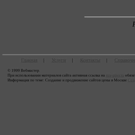
Главная
|
Услуги
|
Контакты
|
Справочн
© 1999 Вебмастер.
При использовании материалов сайта активная ссылка на
site-piter.ru
обяза
Информация по теме:
Создание и продвижение сайтов цены в Москве
Соз