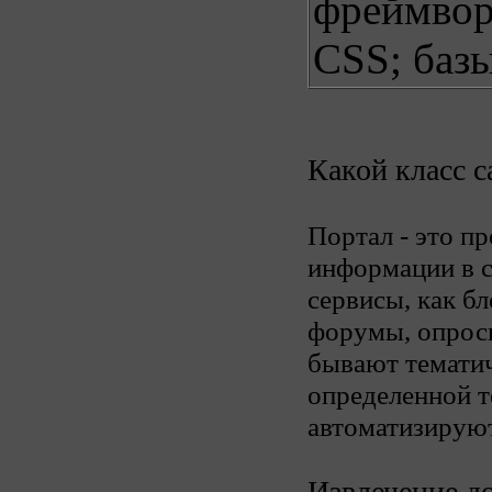
фреймвор
CSS; баз
Какой класс с
Портал - это 
информации в с
сервисы, как бл
форумы, опросы
бывают тематич
определенной 
автоматизируют
Извлечение д