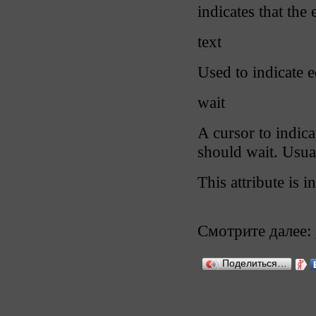
indicates that the
text
Used to indicate e
wait
A cursor to indica
should wait. Usua
This attribute is i
Смотрите далее:
Поделиться…