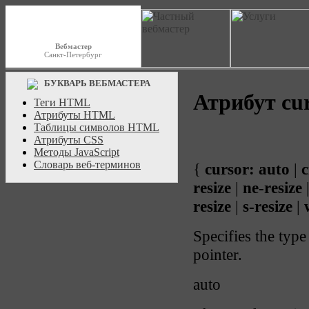
Вебмастер
Санкт-Петербург
БУКВАРЬ ВЕБМАСТЕРА
Атрибут cu
Теги HTML
Атрибуты HTML
Таблицы символов HTML
Атрибуты CSS
Методы JavaScript
Словарь веб-терминов
{
cursor:
auto
|
c
resize
|
ne-resize
resize
|
s-resize
|
Specifies the type
pointer.
auto