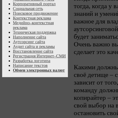
Корпоративный портал
тогда, когда у 
Социальная сеть
знаний и умени
Поисковое продвижение
Контекстная реклама
важное для вла
Медийно–контекстная
аутсорсинговой
реклама
Техническая поддержка
будет занимать
Наполнение сайта
Аутсорсинг сайта
Очень важно вы
Аудит сайта и рекламы
сделает это кач
Восстановление сайта
Регистрация Интернет–СМИ
Разработка логотипа
Какими должны
Написание текстов
Обмен электронных валют
своё детище – 
зависит от того
команду должны
копирайтер – э
свой выбор на 
остановить сво