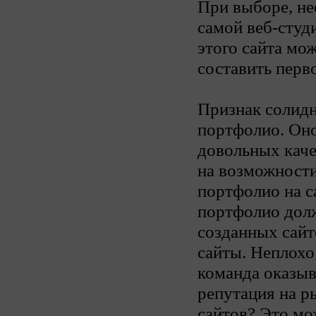
При выборе, не
самой веб-студ
этого сайта мо
составить перв
Признак солидн
портфолио. Оно
довольных каче
на возможности
портфолио на с
портфолио дол
созданных сайт
сайты. Неплохо
команда оказыв
репутация на р
сайтов? Это мо