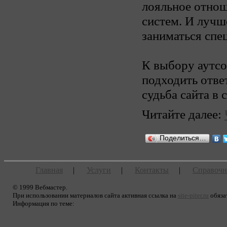
лояльное отнош
систем. И лучш
заниматься спе
К выбору аутс
подходить ответ
судьба сайта в 
Читайте далее:
Поделиться…
Главная
|
Услуги
|
Контакты
|
Справочн
© 1999 Вебмастер.
При использовании материалов сайта активная ссылка на
site-piter.ru
обяза
Информация по теме: