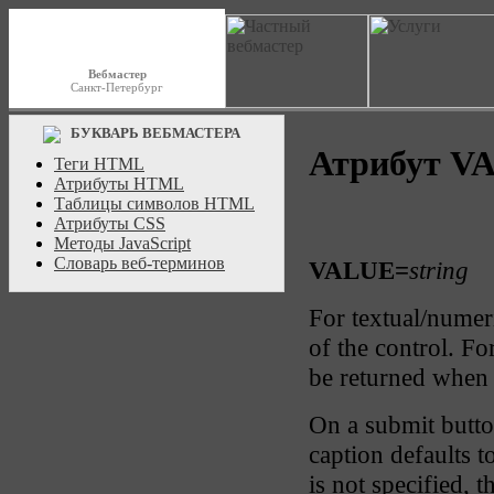
Вебмастер
Санкт-Петербург
БУКВАРЬ ВЕБМАСТЕРА
Атрибут V
Теги HTML
Атрибуты HTML
Таблицы символов HTML
Атрибуты CSS
Методы JavaScript
Словарь веб-терминов
VALUE=
string
For textual/numeri
of the control. Fo
be returned when 
On a submit button
caption defaults t
is not specified, t