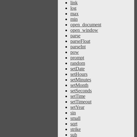
link
log
max
min
open_document
open_window
parse
parseFloat
parseInt
pow
prompt
random
setDate
setHours
setMinutes
setMonth
setSeconds
setTime
setTimeout
setYear
sin
small
sqrt
strike
sub