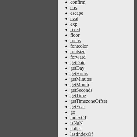
confirm
cos
escape
eval
exp
fixed
floor
focus
fontcolor
fontsize
forward
getDate
getDay
getHours
getMinutes
getMonth
getSeconds
getTime
getTimezoneOffset
getYear
go
indexOf
isNaN
italics
lastIndexOf