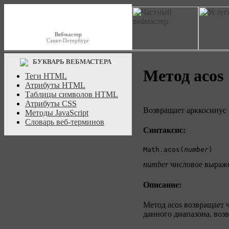
Вебмастер
Санкт-Петербург
БУКВАРЬ ВЕБМАСТЕРА
Метод acos
Теги HTML
Атрибуты HTML
Таблицы символов HTML
Атрибуты CSS
Возвращает арккосинус ч
Методы JavaScript
Словарь веб-терминов
Синтаксис:
Math.acos(
number
)
number
числовое выраже
Описание:
Метод acos возвращает 
данного диапазона, возв