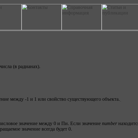
исла (в радианах).
ние между -1 и 1 или свойство существующего объекта.
числовое значение между 0 и Пи. Если значение
number
находитс
ращаемое значение всегда будет 0.